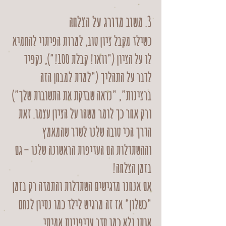
3. משוב מדורג על הצלחה
כשילד מקבל ציון טוב, למרות הפיתוי להחמיא
לו על הציון ("וואו! קבלת 100!"), נקפיד
לדבר על התהליך ("למדת למבחן הזה
ברצינות", "נראה שבדקת את התשובות שלך")
ורק אחר כך לומר משהו על הציון עצמו. זאת
הדרך הכי טובה שלנו לשדר שהמאמץ
וההשתדלות הם העדיפות הראשונה שלנו – גם
בזמן הצלחה!
אם אנחנו מדגישים השתדלות והתמדה רק בזמן
"כשלון" אז זה מרגיש לילד כמו נסיון לנחם
אותו ולא כמו סדר עדיפויות אמיתי.