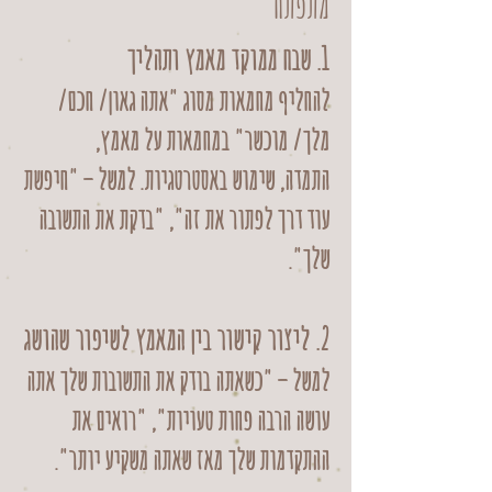
מתפתח
1. שבח ממוקד מאמץ ותהליך
להחליף מחמאות מסוג "אתה גאון/ חכם/
מלך/ מוכשר" במחמאות על מאמץ,
התמדה, שימוש באסטרטגיות. למשל – "חיפשת
עוד דרך לפתור את זה", "בדקת את התשובה
שלך".
2. ליצור קישור בין המאמץ לשיפור שהושג
למשל – "כשאתה בודק את התשובות שלך אתה
עושה הרבה פחות טעויות", "רואים את
ההתקדמות שלך מאז שאתה משקיע יותר".